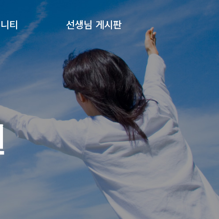
뮤니티
선생님 게시판
션