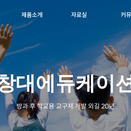
제품소개
자료실
커
창대에듀케이
방과 후 학교용 교구재 개발 외길 20년