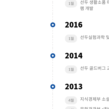
선두 생활소품 
1월
램 개발
2016
선두실험과학 및
1월
2014
선두 골드버그 
1월
2013
지식경제부 소셜
4월