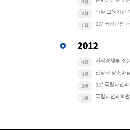
문화광광부 <찾
3월
다수 교육기관 
2월
13' 국립과천 
1월
2012
지식경제부 소셜
4월
안양시 창조마당
3월
12' 국립과천
2월
국립과천과학관
1월