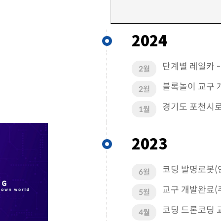
2024
단계별 레일카 
2월
블록놀이 교구 
2월
경기도 포천시로 
1월
2023
코딩 발명로봇(
6월
교구 개발완료(
5월
코딩 드론코딩 
4월