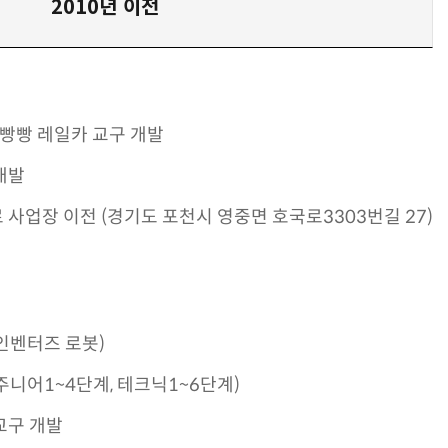
2010년 이전
-빵빵 레일카 교구 개발
개발
사업장 이전 (경기도 포천시 영중면 호국로3303번길 27)
인벤터즈 로봇)
주니어1~4단계, 테크닉1~6단계)
교구 개발