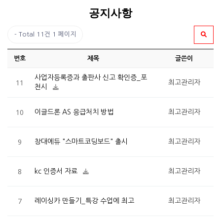
공지사항
Total 11건
1 페이지
번호
제목
글쓴이
사업자등록증과 출판사 신고 확인증_포
11
최고관리자
천시
10
이글드론 AS 응급처치 방법
최고관리자
9
창대에듀 "스마트코딩보드" 출시
최고관리자
8
kc 인증서 자료
최고관리자
7
레이싱카 만들기_특강 수업에 최고
최고관리자