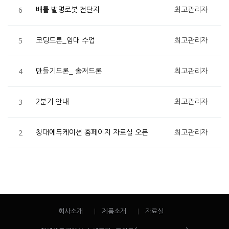
6
배틀 발명로봇 전단지
최고관리자
5
코딩드론_임대 수업
최고관리자
4
만들기드론_ 솔저드론
최고관리자
3
2분기 안내
최고관리자
2
창대에듀케이션 홈페이지 자료실 오픈
최고관리자
회사소개
제품소개
자료실