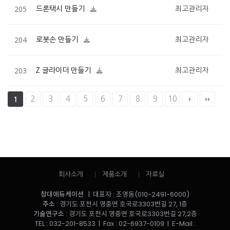
205
드론택시 만들기
최고관리자
204
로봇손 만들기
최고관리자
203
Z 글라이더 만들기
최고관리자
2
3
4
5
6
7
8
9
10
1
회사소개
제품소개
자료실
창대에듀케이션
| 대표자 : 조영동(010-2491-6000)
주소
: 경기도 포천시 영중면 호국로3303번길 27, 1층
기술연구소
: 경기도 포천시 영중면 호국로3303번길 27,2층
TEL : 032-201-8533 | Fax : 02-6937-0109 | E-Mail :