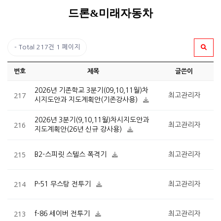
드론&미래자동차
Total 217건
1 페이지
번호
제목
글쓴이
2026년 기존학교 3분기(09,10,11월)차
217
최고관리자
시지도안과 지도계획안(기존강사용)
2026년 3분기(9,10,11월)차시지도안과
216
최고관리자
지도계획안(26년 신규 강사용)
215
B2-스피릿 스텔스 폭격기
최고관리자
214
P-51 무스탕 전투기
최고관리자
213
f-86 세이버 전투기
최고관리자