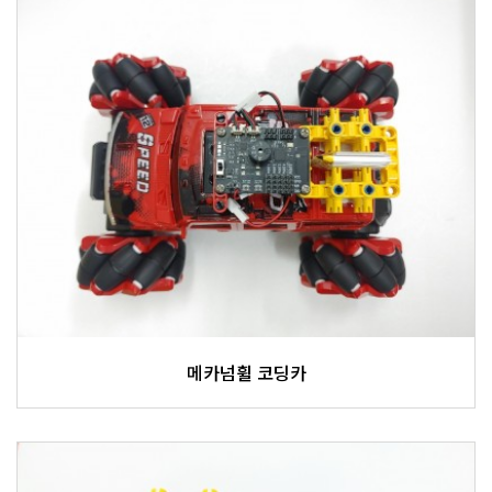
메카넘휠 코딩카