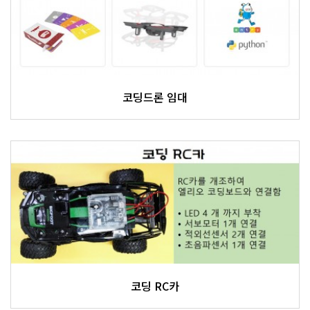
코딩드론 임대
코딩 RC카